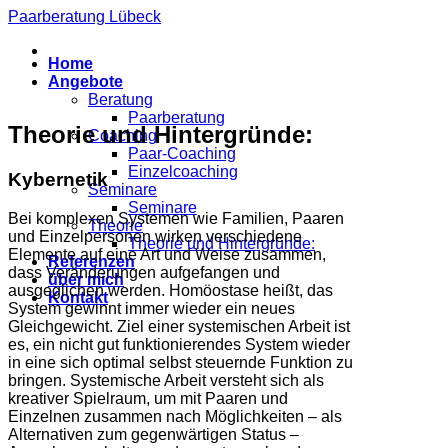
Zum
Paarberatung Lübeck
Inhalt
springen
Home
Angebote
Beratung
Paarberatung
Theorie und Hintergründe:
Coaching
Paar-Coaching
Einzelcoaching
Kybernetik
Seminare
Seminare
Bei komplexen Systemen wie Familien, Paaren
Theorie
und Einzelpersonen wirken verschiedene
Theorie und Hintergründe:
Elemente auf eine Art und Weise zusammen,
Referenzen
dass Veränderungen aufgefangen und
über mich
ausgeglichen werden. Homöostase heißt, das
Kontakt
System gewinnt immer wieder ein neues
Gleichgewicht. Ziel einer systemischen Arbeit ist
es, ein nicht gut funktionierendes System wieder
in eine sich optimal selbst steuernde Funktion zu
bringen. Systemische Arbeit versteht sich als
kreativer Spielraum, um mit Paaren und
Einzelnen zusammen nach Möglichkeiten – als
Alternativen zum gegenwärtigen Status –